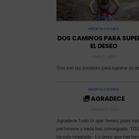
MEDITACIONES
DOS CAMINOS PARA SUPE
EL DESEO
POSTED
6 MAYO, 2024
ON
Dos son los posibles para superar el d
MEDITACIONES
AGRADECE
POSTED
19 MARZO, 2020
ON
Agradece todo lo que tienes, pues na
pertenece y nada has conseguido. TO
ha sido regalado. Lo único que has hec