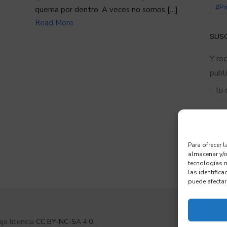
#Pr
quema por dentro. A veces no somos […]
Read More
SUSC
Y rec
publ
Para ofrecer 
almacenar y/o
tecnologías 
las identifica
puede afectar
LinkedIn
jo licencia
CC BY-NC-SA 4.0
.