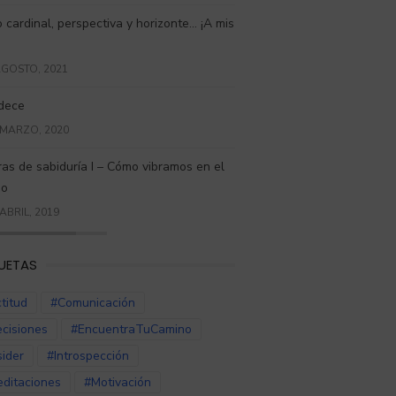
 cardinal, perspectiva y horizonte… ¡A mis
AGOSTO, 2021
dece
 MARZO, 2020
ras de sabiduría I – Cómo vibramos en el
do
 ABRIL, 2019
UETAS
titud
#Comunicación
cisiones
#EncuentraTuCamino
sider
#Introspección
ditaciones
#Motivación