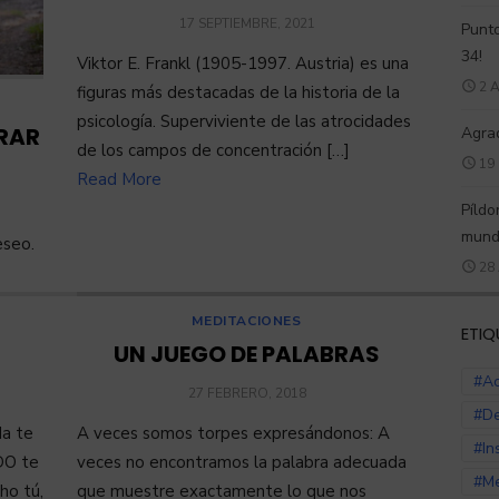
POSTED
17 SEPTIEMBRE, 2021
Punto
ON
34!
Viktor E. Frankl (1905-1997. Austria) es una
2 
figuras más destacadas de la historia de la
psicología. Superviviente de las atrocidades
RAR
Agra
de los campos de concentración […]
19
Read More
Píldo
mun
eseo.
28
MEDITACIONES
ETIQ
UN JUEGO DE PALABRAS
#Ac
POSTED
27 FEBRERO, 2018
ON
#De
A veces somos torpes expresándonos: A
da te
#In
veces no encontramos la palabra adecuada
DO te
#Me
que muestre exactamente lo que nos
ho tú,